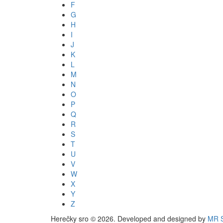
F
G
H
I
J
K
L
M
N
O
P
Q
R
S
T
U
V
W
X
Y
Z
Herečky sro © 2026. Developed and designed by
MR S