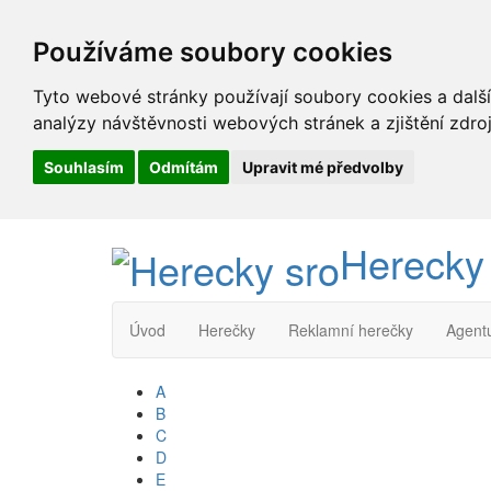
Používáme soubory cookies
Tyto webové stránky používají soubory cookies a další
analýzy návštěvnosti webových stránek a zjištění zdroj
Souhlasím
Odmítám
Upravit mé předvolby
Herecky
Úvod
Herečky
Reklamní herečky
Agent
A
B
C
D
E